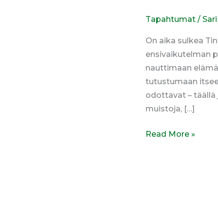
Tapahtumat
/
Sari
On aika sulkea Tind
ensivaikutelman p
nauttimaan elämäst
tutustumaan itsees
odottavat – tääll
muistoja, […]
Read More »