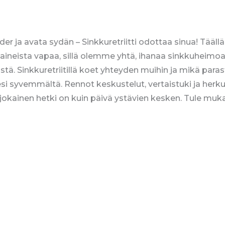
er ja avata sydän – Sinkkuretriitti odottaa sinua! Täällä
aineista vapaa, sillä olemme yhtä, ihanaa sinkkuheimoa
ä. Sinkkuretriitillä koet yhteyden muihin ja mikä paras
i syvemmältä. Rennot keskustelut, vertaistuki ja herku
ä jokainen hetki on kuin päivä ystävien kesken. Tule m