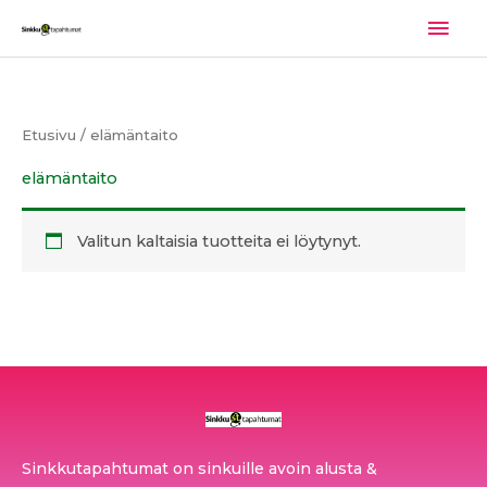
Siirry
Pääv
sisältöön
Etusivu
/ elämäntaito
elämäntaito
Valitun kaltaisia tuotteita ei löytynyt.
Sinkkutapahtumat on sinkuille avoin alusta &