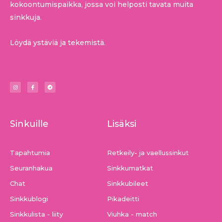
kokoontumispaikka, jossa voi helposti tavata muita
sinkkuja.
Löydä ystäviä ja tekemistä.
I
F
T
n
a
e
s
c
l
t
e
e
a
b
g
g
o
r
r
o
a
a
k
m
m
-
f
Sinkuille
Lisäksi
Tapahtumia
Retkeily- ja vaellussinkut
Seuranhakua
Sinkkumatkat
Chat
Sinkkubileet
Sinkkublogi
Pikadeitti
Sinkkulista - liity
Viuhka - match