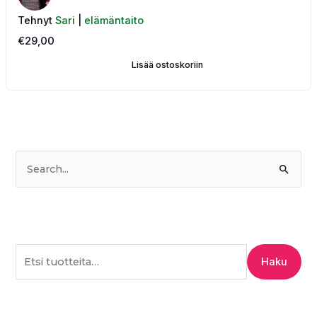
Tehnyt
Sari
|
elämäntaito
€
29,00
Lisää ostoskoriin
S
e
a
r
c
Haku
h
f
o