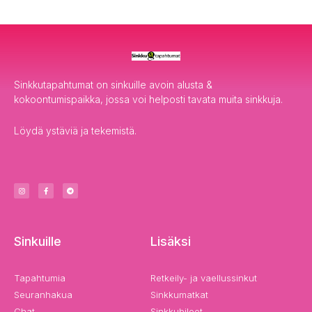
r
:
Sinkkutapahtumat on sinkuille avoin alusta &
kokoontumispaikka, jossa voi helposti tavata muita sinkkuja.
Löydä ystäviä ja tekemistä.
I
F
T
n
a
e
s
c
l
t
e
e
a
b
g
g
o
r
r
o
a
a
k
m
m
-
f
Sinkuille
Lisäksi
Tapahtumia
Retkeily- ja vaellussinkut
Seuranhakua
Sinkkumatkat
Chat
Sinkkubileet