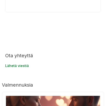
E
Ota yhteyttä
t
s
Lähetä viestiä
i
:
Valmennuksia