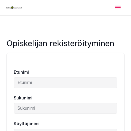
Siirry
Pääv
sisältöön
Opiskelijan rekisteröityminen
Etunimi
Sukunimi
Käyttäjänimi