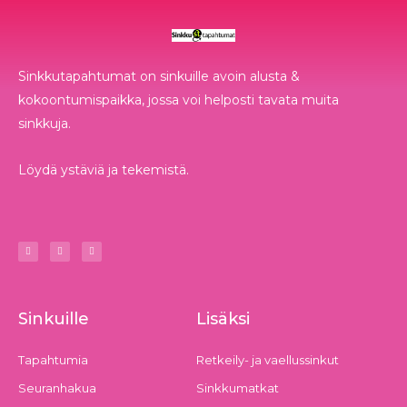
Sinkkutapahtumat on sinkuille avoin alusta &
kokoontumispaikka, jossa voi helposti tavata muita
sinkkuja.
Löydä ystäviä ja tekemistä.
I
F
T
n
a
e
s
c
l
t
e
e
a
b
g
g
o
r
r
o
a
a
k
m
m
-
f
Sinkuille
Lisäksi
Tapahtumia
Retkeily- ja vaellussinkut
Seuranhakua
Sinkkumatkat