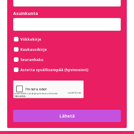
Asuinkunta
Viikkokirje
Kuukausikirje
Seuranhaku
Astetta syvällisempää (hyvinvointi)
Lähetä