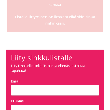
kanssa.
Listalle liittyminen on ilmaista eikä sido sinua
mihinkään.
Liity sinkkulistalle
Liity ilmaiselle sinkkulistalle ja elämässäsi alkaa
tapahtua!
Email
Etunimi