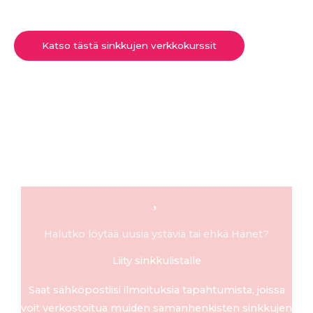
Katso tästä sinkkujen verkkokurssit
Halutko löytää uusia ystäviä tai ehkä Hänet?
Liity sinkkulistalle
Saat sähköpostiisi ilmoituksia tapahtumista, joissa
voit verkostoitua muiden samanhenkisten sinkkujen